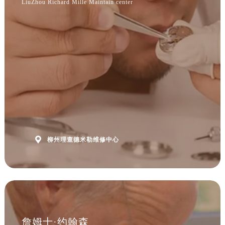
LiuZhou Richard Mille Maintain center
安徽省铜陵市铜官区石城大道理查德米勒售后服务中心（需提前预约）
安徽省芜湖市镜湖区中山路步行街理查德米勒售后服务中心（需提前预约）
安徽省宣城市宣州区叠嶂西路理查德米勒售后服务中心（需提前预约）
福建省龙岩市新罗区九一南路理查德米勒售后服务中心（需提前预约）
福建省南平市建阳区人民西路理查德米勒售后服务中心（需提前预约）
福建省宁德市蕉城区天湖东路理查德米勒售后服务中心（需提前预约）
福建省莆田市城厢区霞林街道荔华东大道理查德米勒售后服务中心（需提前预约）
福建省三明市三元区东乾二路理查德米勒售后服务中心（需提前预约）
福建省漳州市龙文区步港路理查德米勒售后服务中心（需提前预约）
江苏省常州市新北区龙锦路1590号现代传媒中心5号楼10层1008室理查德米勒售后服务中心（需提前预约）

柳州理查德米勒维修中心
江苏省淮安市清江浦区淮海北路理查德米勒售后服务中心（需提前预约）
江苏省连云港市海州区通灌北路理查德米勒售后服务中心（需提前预约）
江苏省南京市秦淮区中山南路1号南京中心22层22-C1-C3室理查德米勒售后服务中心（需提前预约）
江苏省宿迁市宿城区西湖路理查德米勒售后服务中心（需提前预约）
江苏省泰州市海陵区永定东路399号置地商务中心东塔（华润万象城）17层1706室理查德米勒售后服务中心（需提前预约）
江苏省徐州市鼓楼区淮海东路29号苏宁广场IFC国际金融中心35层3508室理查德米勒售后服务中心（需提前预约）
詹姆士·约翰森