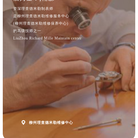
江苏省盐城市盐都区世纪大道5号盐城金融城写字楼1号楼16层1604室理查德米勒售后服务中心（需提前预约）
资深理查德米勒制表师
江苏省扬州市邗江区国展路29号星耀天地写字楼1号楼18层1803室理查德米勒售后服务中心（需提前预约）
是柳州理查德米勒维修服务中心
江苏省镇江市京口区中山东路理查德米勒售后服务中心（需提前预约）
(柳州理查德米勒维修保养中心)
江西省抚州市临川区赣东大道理查德米勒售后服务中心（需提前预约）
的高级技师之一
江西省赣州市章贡区文清路理查德米勒售后服务中心（需提前预约）
LiuZhou Richard Mille Maintain center
江西省吉安市吉州区井冈山大道理查德米勒售后服务中心（需提前预约）
江西省景德镇市珠山区珠山中路理查德米勒售后服务中心（需提前预约）
江西省九江市浔阳区浔阳路理查德米勒售后服务中心（需提前预约）
江西省南昌市红谷滩新区红谷中大道998号绿地双子塔（中央广场）A1座办公楼14层1407室理查德米勒售后服务中心（需提前预约）
江西省萍乡市安源区萍安北大道与康庄路交叉口理查德米勒售后服务中心（需提前预约）
江西省上饶市信州区滨江西路理查德米勒售后服务中心（需提前预约）
江西省新余市渝水区北湖西路理查德米勒售后服务中心（需提前预约）
江西省宜春市袁州区中山中路理查德米勒售后服务中心（需提前预约）
江西省鹰潭市月湖区胜利东路理查德米勒售后服务中心（需提前预约）

柳州理查德米勒维修中心
山东省德州市德城区东风中路理查德米勒售后服务中心（需提前预约）
山东省东营市东营区济南路理查德米勒售后服务中心（需提前预约）