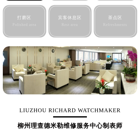
黑龙江省双鸭山市尖山区新兴大街理查德米勒售后服务中心（需提前预约）
黑龙江省绥化市北林区新华街与康庄路交叉口理查德米勒售后服务中心（需提前预约）
打磨区
宾客休息区
茶点区
黑龙江省伊春市伊美区通河路理查德米勒售后服务中心（需提前预约）
Polished area
Rest area
Refreshments
吉林省白城市洮北区明仁南街理查德米勒售后服务中心（需提前预约）
吉林省白山市浑江区浑江大街理查德米勒售后服务中心（需提前预约）
吉林省吉林市船营区河南街理查德米勒售后服务中心（需提前预约）
吉林省辽源市龙山区人民大街理查德米勒售后服务中心（需提前预约）
吉林省梅河口市新华街道梅河大街理查德米勒售后服务中心（需提前预约）
吉林省四平市铁东区紫气大路与南九经街交汇处理查德米勒售后服务中心（需提前预约）
吉林省松原市宁江区五环大街理查德米勒售后服务中心（需提前预约）
吉林省通化市东昌区环通乡江南大街理查德米勒售后服务中心（需提前预约）
吉林省延边市延吉市解放路理查德米勒售后服务中心（需提前预约）
辽宁省鞍山市铁东区站前街理查德米勒售后服务中心（需提前预约）
LIUZHOU RICHARD WATCHMAKER
辽宁省本溪市平山区胜利路理查德米勒售后服务中心（需提前预约）
柳州理查德米勒维修服务中心制表师
辽宁省朝阳市双塔区新华路理查德米勒售后服务中心（需提前预约）
辽宁省丹东市振兴区七经街理查德米勒售后服务中心（需提前预约）