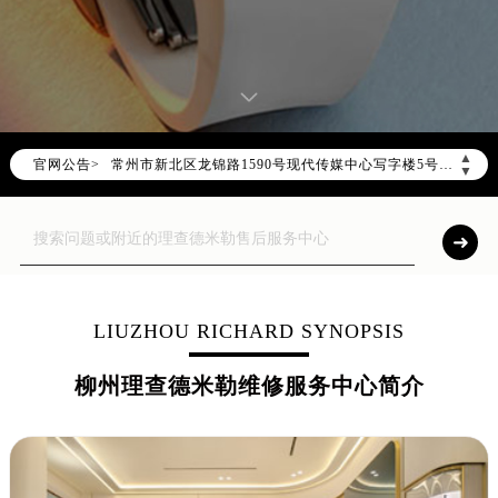
北京市朝阳区建国门外大街甲6号华熙国际中心写字楼D座11层1102室（需提前预约）
天津市和平区赤峰道136号天津国际金融中心写字楼26层2603室（需提前预约）
上海市徐汇区虹桥路3号港汇中心写字楼2座37层3705室（需提前预约）
上海市黄浦区南京东路299号宏伊国际广场写字楼8层806室（需提前预约）
南京市秦淮区中山南路1号（新街口）南京中心写字楼22层C1-1室（需提前预约）
▲
官网公告>
常州市新北区龙锦路1590号现代传媒中心写字楼5号楼10层1008室（需提前预约）
▼
徐州市鼓楼区淮海东路29号苏宁广场IFC国际金融中心写字楼35层3508室（需提前预约）
扬州市邗江区国展路29号星耀天地写字楼1号楼18层1803室（需提前预约）
盐城市盐都区世纪大道5号盐城金融城写字楼1号楼16层1604室（需提前预约）
泰州市海陵区永定东路399号置地商务中心东塔写字楼（华润万象城）17层1706室（需提前预约）
宁波市江北区大闸南路500号来福士广场办公楼20层2009室（需提前预约）
LIUZHOU RICHARD SYNOPSIS
杭州市上城区钱江路1366号华润大厦写字楼A座5层503-5室（需提前预约）
柳州理查德米勒维修服务中心简介
金华市金东区东市南街777号金华万达广场写字楼4号楼22层2209室（需提前预约）
绍兴市越城区胜利东路379号世茂天际中心写字楼8层805室（需提前预约）
嘉兴市南湖区广益路705号嘉兴世界贸易中心写字楼A座13层1304室（需提前预约）
南昌市红谷滩新区红谷中大道998号绿地双子塔（中央广场）A1座办公楼14层07室（需提前预约）