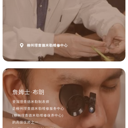
山西省运城市盐湖区河东街理查德米勒售后服务中心（需提前预约）
山西省长治市潞州区英雄中路理查德米勒售后服务中心（需提前预约）
山西省太原市迎泽区迎泽街道解放路15号亨得利名表维修授权店3楼理查德米勒售后服务中心（需提前预约）
天津市和平区赤峰道136号天津国际金融中心26层2603室理查德米勒售后服务中心（需提前预约）
安徽省安庆市迎江区人民路理查德米勒售后服务中心（需提前预约）
安徽省蚌埠市蚌山区淮河路理查德米勒售后服务中心（需提前预约）

柳州理查德米勒维修中心
安徽省亳州市谯城区魏武大道理查德米勒售后服务中心（需提前预约）
安徽省池州市贵池区长江路理查德米勒售后服务中心（需提前预约）
安徽省滁州市琅琊区南谯北路理查德米勒售后服务中心（需提前预约）
安徽省阜阳市颍州区颍州北路理查德米勒售后服务中心（需提前预约）
安徽省淮北市相山区淮海路理查德米勒售后服务中心（需提前预约）
安徽省淮南市田家庵区国庆中路理查德米勒售后服务中心（需提前预约）
詹姆士·布朗
安徽省黄山市屯溪区黄山西路理查德米勒售后服务中心（需提前预约）
资深理查德米勒制表师
安徽省六安市金安区解放中路理查德米勒售后服务中心（需提前预约）
是柳州理查德米勒维修服务中心
安徽省马鞍山市雨山区湖南西路理查德米勒售后服务中心（需提前预约）
(柳州理查德米勒维修保养中心)
安徽省宿州市埇桥区人民中路理查德米勒售后服务中心（需提前预约）
的高级技师之一