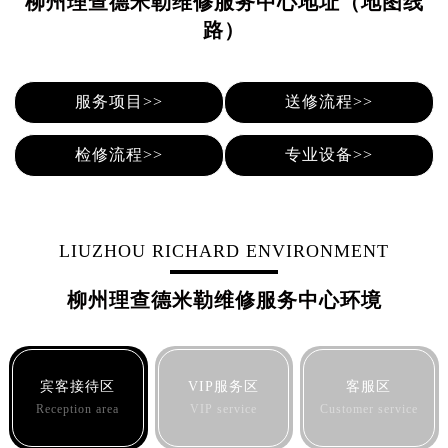
柳州理查德米勒维修服务中心地址（地图线
石家庄市长安区中山东路39号勒泰中心写字楼B座13层07室（需提前预约）
路）
西安市碑林区南关正街88号华侨城长安国际中心E座6楼10室（需提前预约）
海口市龙华区金贸东路5号海口华润大厦B座17层1707室（需提前预约）
唐山市路南区新华东道100号万达广场写字楼A座10层1002室（需提前预约）
服务项目>>
送修流程>>
台州市椒江区东海大道1800号腾达中心东1幢20楼2002室（需提前预约）
内蒙古自治区呼和浩特市玉泉区大学西街70号华润万象城写字楼（鄂尔多斯大厦）23层2326室（需提前预约）
检修流程>>
专业设备>>
甘肃省兰州市七里河区西津西路16号兰州中心写字楼21层2102室（需提前预约）
重庆市解放碑渝中区民权路28号英利国际金融中心写字楼20层01室（需提前预约）
黑龙江省大庆市萨尔图区会战大街理查德米勒售后服务中心（需提前预约）
LIUZHOU RICHARD ENVIRONMENT
黑龙江省鹤岗市向阳区红军路理查德米勒售后服务中心（需提前预约）
黑龙江省黑河市爱辉区中央街理查德米勒售后服务中心（需提前预约）
柳州理查德米勒维修服务中心环境
黑龙江省鸡西市鸡冠区红军路理查德米勒售后服务中心（需提前预约）
黑龙江省佳木斯市向阳区长安路理查德米勒售后服务中心（需提前预约）
黑龙江省牡丹江市东安区太平路理查德米勒售后服务中心（需提前预约）
宾客接待区
VIP服务区
客服区
黑龙江省七台河市桃山区大同街理查德米勒售后服务中心（需提前预约）
Reception area
VIP service
Customer service
黑龙江省齐齐哈尔市龙沙区龙华路理查德米勒售后服务中心（需提前预约）