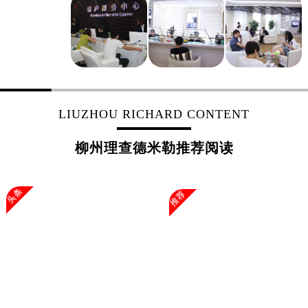
浙江省丽水市莲都区解放街理查德米勒售后服务中心（需提前预约）
浙江省宁波市江北区大闸南路500号来福士广场办公楼20层2009室理查德米勒售后服务中心（需提前预约）
浙江省衢州市柯城区上街理查德米勒售后服务中心（需提前预约）
浙江省绍兴市越城区胜利东路379号世茂天际中心写字楼8层805室理查德米勒售后服务中心（需提前预约）
浙江省舟山市定海区解放东路理查德米勒售后服务中心（需提前预约）
澳门特别行政区大堂区议事亭前地（新马路）理查德米勒售后服务中心（需提前预约）
LIUZHOU RICHARD CONTENT
澳门特别行政区风顺堂区南湾大马路理查德米勒售后服务中心（需提前预约）
澳门特别行政区花地玛堂区关闸广场理查德米勒售后服务中心（需提前预约）
柳州理查德米勒推荐阅读
澳门特别行政区花王堂区大三巴商圈理查德米勒售后服务中心（需提前预约）
澳门特别行政区嘉模堂区官也街理查德米勒售后服务中心（需提前预约）
头条
推荐
澳门省路氹城市金光大道理查德米勒售后服务中心（需提前预约）
澳门特别行政区望德堂区塔石广场理查德米勒售后服务中心（需提前预约）
福建省福州市鼓楼区五四路128-1号恒力城写字楼15层03室理查德米勒售后服务中心（需提前预约）
福建省厦门市思明区湖滨东路95号万象城华润大厦B座11层1104室理查德米勒售后服务中心（需提前预约）
广东省潮州市潮安区新风路与潮汕路交汇处理查德米勒售后服务中心（需提前预约）
广东省广州市天河区天河路230号万菱汇国际中心A塔7层704室理查德米勒售后服务中心（需提前预约）