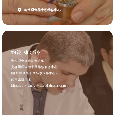
内蒙古自治区赤峰市红山区哈达街理查德米勒售后服务中心（需提前预约）
内蒙古自治区鄂尔多斯市东胜区伊金霍洛街理查德米勒售后服务中心（需提前预约）

柳州理查德米勒维修中心
内蒙古自治区呼伦贝尔市海拉尔区中央街理查德米勒售后服务中心（需提前预约）
内蒙古自治区通辽市科尔沁区明仁大街理查德米勒售后服务中心（需提前预约）
内蒙古自治区乌海市海勃湾区人民南路理查德米勒售后服务中心（需提前预约）
内蒙古自治区乌兰察布市集宁区恩和大街理查德米勒售后服务中心（需提前预约）
内蒙古自治区锡林郭勒盟市锡林浩特市光明街与额尔敦路交叉口理查德米勒售后服务中心（需提前预约）
约翰·维尔逊
内蒙古自治区兴安盟市乌兰浩特市兴安大街理查德米勒售后服务中心（需提前预约）
山西省大同市平城区迎宾街理查德米勒售后服务中心（需提前预约）
资深理查德米勒制表师
山西省晋城市城区黄华街理查德米勒售后服务中心（需提前预约）
是柳州理查德米勒维修服务中心
(柳州理查德米勒维修保养中心)
山西省晋中市榆次区顺城街理查德米勒售后服务中心（需提前预约）
的高级技师之一
山西省临汾市尧都区解放路理查德米勒售后服务中心（需提前预约）
LiuZhou Richard Mille Maintain center
山西省吕梁市离石区永宁中路与建设街交叉口理查德米勒售后服务中心（需提前预约）
山西省朔州市朔城区怡西路与鄯阳西街交汇处理查德米勒售后服务中心（需提前预约）
山西省忻州市忻府区和平东街与七一南路交叉口理查德米勒售后服务中心（需提前预约）
山西省阳泉市郊区平阳东街与新城大道交叉口理查德米勒售后服务中心（需提前预约）