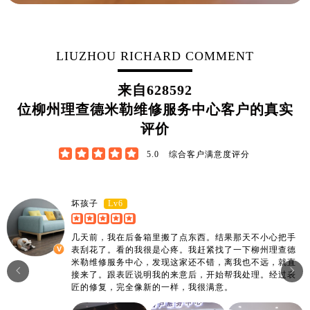
山东省济南市历下区经十路11111号华润中心写字楼（万象城）15层1508室理查德米勒售后服务中心（需提前预约）
山东省济宁市任城区太白楼路理查德米勒售后服务中心（需提前预约）
山东省莱芜市文化南路8号银座商城名表维修一楼名表维修理查德米勒售后服务中心（需提前预约）
LIUZHOU RICHARD COMMENT
山东省临沂市兰山区解放路理查德米勒售后服务中心（需提前预约）
山东省日照市东港区烟台路理查德米勒售后服务中心（需提前预约）
来自
628592
山东省泰安市泰山区财源街道泰山大街理查德米勒售后服务中心（需提前预约）
位柳州理查德米勒维修服务中心客户的真实
山东省威海市环翠区新威海路89号振华商厦一楼名表维修理查德米勒售后服务中心（需提前预约）
评价
山东省潍坊市奎文区东风东街理查德米勒售后服务中心（需提前预约）





5.0
综合客户满意度评分
山东省枣庄市滕州市北辛路与善国路交叉口理查德米勒售后服务中心（需提前预约）
山东省淄博市张店区金晶大道理查德米勒售后服务中心（需提前预约）
上海市黄浦区南京东路299号宏伊国际广场写字楼8层806室理查德米勒售后服务中心（需提前预约）
Lv6
坏孩子
上海市徐汇区虹桥路3号港汇中心2座37层3705室理查德米勒售后服务中心（需提前预约）
几天前，我在后备箱里搬了点东西。结果那天不小心把手
浙江省杭州市上城区钱江路1366号华润大厦A座5层503-5室理查德米勒售后服务中心（需提前预约）
表刮花了。看的我很是心疼。我赶紧找了一下柳州理查德
浙江省湖州市吴兴区劳动路理查德米勒售后服务中心（需提前预约）
米勒维修服务中心，发现这家还不错，离我也不远，就直


接来了。跟表匠说明我的来意后，开始帮我处理。经过表
浙江省嘉兴市南湖区广益路705号嘉兴世界贸易中心A座13层1304室理查德米勒售后服务中心（需提前预约）
匠的修复，完全像新的一样，我很满意。
浙江省金华市金东区东市南街777号金华万达广场4号楼22楼2209室理查德米勒售后服务中心（需提前预约）