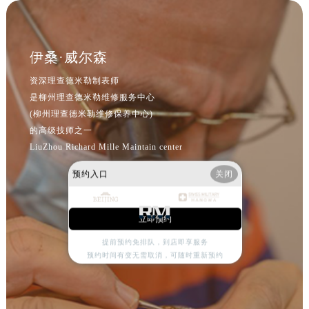
辽宁省抚顺市新抚区东一路理查德米勒售后服务中心（需提前预约）
辽宁省阜新市海州区解放大街理查德米勒售后服务中心（需提前预约）
辽宁省葫芦岛市连山区中央路理查德米勒售后服务中心（需提前预约）
伊桑·威尔森
辽宁省锦州市古塔区中央大街理查德米勒售后服务中心（需提前预约）
资深理查德米勒制表师
辽宁省辽阳市白塔区新运大街理查德米勒售后服务中心（需提前预约）
是柳州理查德米勒维修服务中心
辽宁省盘锦市兴隆台区石油大街理查德米勒售后服务中心（需提前预约）
(柳州理查德米勒维修保养中心)
辽宁省铁岭市银州区南马路理查德米勒售后服务中心（需提前预约）
的高级技师之一
辽宁省营口市站前区市府路与渤海大街交叉口理查德米勒售后服务中心（需提前预约）
LiuZhou Richard Mille Maintain center
辽宁省沈阳市沈河区中街路137号亨得利名表维修授权店1楼理查德米勒售后服务中心（需提前预约）
预约入口
关闭
辽宁省沈阳市沈河区中街路83号亨得利名表维修授权店1楼理查德米勒售后服务中心（需提前预约）
北京市朝阳区建国门外大街甲6号华熙国际中心D座11层1102室理查德米勒售后服务中心（需提前预约）
北京市东城区东长安街1号王府井东方广场W3座6层602室理查德米勒售后服务中心（需提前预约）
立即预约
河北省保定市竞秀区朝阳北大街北国先天下理查德米勒售后服务中心（需提前预约）
提前预约免排队，到店即享服务
预约时间有变无需取消，可随时重新预约
内蒙古自治区阿拉善盟市左旗土尔扈特大街理查德米勒售后服务中心（需提前预约）
内蒙古自治区巴彦淖尔市临河区新华街理查德米勒售后服务中心（需提前预约）
内蒙古自治区包头市青山区幸福路甲3号王府井百货名表维修理查德米勒售后服务中心（需提前预约）