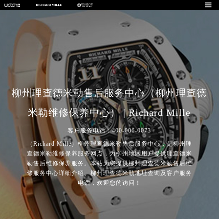

柳州理查德米勒售后服务中心（柳州理查德
米勒维修保养中心） | Richard Mille
客户服务电话：400-006-0073
（Richard Mille）柳州理查德米勒售后服务中心，是柳州理
查德米勒维修保养服务网点，为柳州地区用户提供理查德米
2026年7月理查德米勒中国区售后服务网络优化升级公告
勒售后维修保养服务。本站为您提供柳州理查德米勒售后维
2026年7月理查德米勒全国官方售后客户服务热线：400-006-0073
修服务中心详细介绍、柳州理查德米勒地址查询及客户服务
理查德米勒官方全国统一服务热线400-006-0073，服务覆盖中国大陆、香港、澳门、台湾全部区域（非大陆需加拨“+86”）
电话，欢迎您的访问！
2026年7月理查德米勒售后服务中心最新网点地址：
北京市东城区东长安街1号东方广场写字楼W3座6层602室（需提前预约）