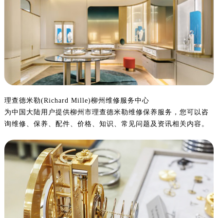
济南市历下区经十路11111号华润中心写字楼（万象城）15层1508室（需提前预约）
广州市天河区天河路230号万菱汇国际中心写字楼A塔7层704室（需提前预约）
广州市越秀区环市东路371-375号世界贸易中心大厦南塔写字楼15层07室（需提前预约）
深圳市罗湖区深南东路5001号华润大厦写字楼17层1701室（需提前预约）
惠州市惠城区江北文昌一路7号华贸大厦写字楼1座30层05室（需提前预约）
厦门市思明区湖滨东路95号华润大厦写字楼B座11层1104室（需提前预约）
福州市鼓楼区五四路128-1号恒力城写字楼15层03室（需提前预约）
成都市锦江区人民东路6号SAC东原中心写字楼24层2406B室（需提前预约）
理查德米勒(Richard Mille)柳州维修服务中心
为中国大陆用户提供柳州市理查德米勒维修保养服务，您可以咨
重庆市江北区观音桥步行街2号融恒时代广场写字楼9层902室（需提前预约）
询维修、保养、配件、价格、知识、常见问题及资讯相关内容。
长沙市芙蓉区定王台街道建湘路393号世茂环球金融中心写字楼（芙蓉广场）10层13室（需提前预约）
郑州市二七区铭功路10号华润大厦写字楼29层2905室（需提前预约）
太原市迎泽区解放路15号亨得利名表服务中心（品牌授权店）3层整层（需提前预约）
沈阳市沈河区中街路137号亨得利名表服务中心（品牌授权店）1层整层（需提前预约）
沈阳市沈河区中街路83号亨得利名表服务中心（品牌授权店）1层整层（需提前预约）
乌鲁木齐市天山区红山路26号时代广场（CCMALL）C座17层17-B（需提前预约）
温州市鹿城区锦绣路1067号置信广场10层1015室（需提前预约）