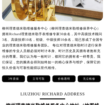
哈尔滨市道里区友谊西路600号富力中心T2座写字楼29层03室（需提前预约）
大连市中山区人民路15号国际金融大厦7层G室（需提前预约）
佛山市禅城区季华五路57号万科金融中心C座12层1205室（需提前预约）
东莞市东城街道鸿福东路1号民盈国贸中心T1写字楼9层907室（需提前预约）
无锡市梁溪区人民中路139号恒隆广场写字楼1座11层1104室（需提前预约）
柳州理查德米勒维修服务中心（柳州理查德米勒维修保养中心）
拥有Richard理查德米勒手表维修专家30余名，其中高级技术顾问
南通市崇川区工农路57号圆融广场写字楼16层1603室（需提前预约）
3名、高级技师10名，初级、中级技师10余名，现已形成了全国专
苏州市苏州工业园区星港街199号苏州中心办公楼C座22层08室（需提前预约）
业的理查德米勒维修服务团队。 每位对理查德米勒时计进行保养
武汉市江汉区解放大道686号世界贸易大厦38层09室（需提前预约）
维修的专业人员都必须对时计本身、时计历史及其拥有者抱有充
南宁市青秀区金湖路59号地王大厦12楼1224室（需提前预约）
分的尊重。我们认为每一枚时计，都同它的拥有者一样尊贵。我
合肥市蜀山区潜山路111号万象城华润大厦B座12楼03室（需提前预约）
们保证，您的腕表会得到始终如一的精心保养与维护，保障它的
泉州市丰泽区宝洲路729号浦西万达中心写字楼A座7楼709室（需提前预约）
恒久价值与可靠性能得以世代相传。
青岛市南区山东路6号华润大厦B座22层04室（需提前预约）
3年质保
立等可取
价格透明
无尘检修
烟台市芝罘区胜利路139号万达金融中心A座907室（需提前预约）
长春市朝阳区西安大路727号中银大厦A座(旺进大厦)18层09室（需提前预约）
LIUZHOU RICHARD ADDRESS
贵阳市南明区都司高架桥路33号亨特国际金融中心14楼14D（需提前预约）
昆明市盘龙区北京路928号同德昆明广场写字楼10层06室（需提前预约）