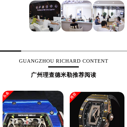
海南省东方市八所镇解放西路理查德米勒售后服务中心（需提前预约）
海南省琼海市嘉积镇东风路理查德米勒售后服务中心（需提前预约）
海南省三沙市西沙区西沙群岛永兴岛北京路理查德米勒售后服务中心（需提前预约）
海南省三亚市吉阳区迎宾路理查德米勒售后服务中心（需提前预约）
海南省万宁市万城镇解放路理查德米勒售后服务中心（需提前预约）
海南省文昌市文城镇教育东路理查德米勒售后服务中心（需提前预约）
海南省五指山市通什镇三月三大道理查德米勒售后服务中心（需提前预约）
香港特别行政区尖沙咀区油尖旺区广东道理查德米勒售后服务中心（需提前预约）
GUANGZHOU RICHARD CONTENT
香港特别行政区金钟区中西区金钟道理查德米勒售后服务中心（需提前预约）
香港特别行政区九龙区油尖旺区弥敦道理查德米勒售后服务中心（需提前预约）
广州理查德米勒推荐阅读
香港特别行政区铜锣湾区湾仔区轩尼诗道理查德米勒售后服务中心（需提前预约）
河南省安阳市文峰区解放大道理查德米勒售后服务中心（需提前预约）
头条
推荐
河南省鹤壁市淇滨区九州路理查德米勒售后服务中心（需提前预约）
河南省济源市沁园街道济水大道理查德米勒售后服务中心（需提前预约）
河南省焦作市解放区解放路理查德米勒售后服务中心（需提前预约）
河南省开封市鼓楼区中山路理查德米勒售后服务中心（需提前预约）