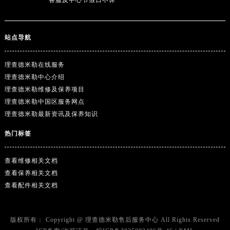
客服及中心节假日不休
湖南省永州市冷水滩区永州大道与中兴路交叉口理查德米勒售后服务中心（需提前预约）
湖南省岳阳市岳阳楼区东茅岭路理查德米勒售后服务中心（需提前预约）
湖南省张家界市永定区解放路理查德米勒售后服务中心（需提前预约）
站点导航
湖南省长沙市芙蓉区建湘路393号世茂环球金融中心写字楼10层1013室理查德米勒售后服务中心（需提前预约）
湖南省株洲市芦淞区建设南路理查德米勒售后服务中心（需提前预约）
理查德米勒在线服务
甘肃省白银市白银区北京路理查德米勒售后服务中心（需提前预约）
理查德米勒中心介绍
理查德米勒维修及保养项目
甘肃省定西市安定区解放路理查德米勒售后服务中心（需提前预约）
理查德米勒中国区服务网点
甘肃省敦煌市沙州镇阳关中路理查德米勒售后服务中心（需提前预约）
理查德米勒最新资讯及保养知识
甘肃省合作市人民街理查德米勒售后服务中心（需提前预约）
甘肃省嘉峪关市雄关区新华中路理查德米勒售后服务中心（需提前预约）
热门标签
甘肃省金昌市金川区北京路理查德米勒售后服务中心（需提前预约）
查看维修相关文档
甘肃省酒泉市肃州区西大街理查德米勒售后服务中心（需提前预约）
查看保养相关文档
甘肃省临夏市城南街道团结路理查德米勒售后服务中心（需提前预约）
查看配件相关文档
甘肃省陇南市武都区人民路理查德米勒售后服务中心（需提前预约）
甘肃省平凉市崆峒区西大街理查德米勒售后服务中心（需提前预约）
甘肃省庆阳市西峰区南大街理查德米勒售后服务中心（需提前预约）
版权所有：
Copyright @
理查德米勒售后服务中心
All Rights Reserved