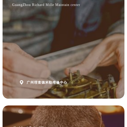
浙江省嘉兴市南湖区广益路705号嘉兴世界贸易中心A座13层1304室理查德米勒售后服务中心（需提前预约）
GuangZhou Richard Mille Maintain center
浙江省金华市金东区东市南街777号金华万达广场4号楼22楼2209室理查德米勒售后服务中心（需提前预约）
浙江省丽水市莲都区解放街理查德米勒售后服务中心（需提前预约）
浙江省宁波市江北区大闸南路500号来福士广场办公楼20层2009室理查德米勒售后服务中心（需提前预约）
浙江省衢州市柯城区上街理查德米勒售后服务中心（需提前预约）
浙江省绍兴市越城区胜利东路379号世茂天际中心写字楼8层805室理查德米勒售后服务中心（需提前预约）
浙江省舟山市定海区解放东路理查德米勒售后服务中心（需提前预约）
澳门特别行政区大堂区议事亭前地（新马路）理查德米勒售后服务中心（需提前预约）
澳门特别行政区风顺堂区南湾大马路理查德米勒售后服务中心（需提前预约）
澳门特别行政区花地玛堂区关闸广场理查德米勒售后服务中心（需提前预约）
澳门特别行政区花王堂区大三巴商圈理查德米勒售后服务中心（需提前预约）

广州理查德米勒维修中心
澳门特别行政区嘉模堂区官也街理查德米勒售后服务中心（需提前预约）
澳门省路氹城市金光大道理查德米勒售后服务中心（需提前预约）
澳门特别行政区望德堂区塔石广场理查德米勒售后服务中心（需提前预约）
福建省福州市鼓楼区五四路128-1号恒力城写字楼15层03室理查德米勒售后服务中心（需提前预约）
福建省厦门市思明区湖滨东路95号万象城华润大厦B座11层1104室理查德米勒售后服务中心（需提前预约）