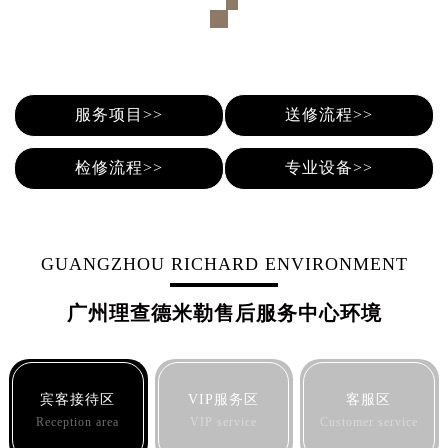
内蒙古自治区巴彦淖尔市临河区新华街理查德米勒售后服务中心（需提前预约）
内蒙古自治区包头市青山区幸福路甲3号王府井百货名表维修理查德米勒售后服务中心（需提前预约）
内蒙古自治区赤峰市红山区哈达街理查德米勒售后服务中心（需提前预约）
内蒙古自治区鄂尔多斯市东胜区伊金霍洛街理查德米勒售后服务中心（需提前预约）
服务项目>>
送修流程>>
内蒙古自治区呼伦贝尔市海拉尔区中央街理查德米勒售后服务中心（需提前预约）
内蒙古自治区通辽市科尔沁区明仁大街理查德米勒售后服务中心（需提前预约）
检修流程>>
专业设备>>
内蒙古自治区乌海市海勃湾区人民南路理查德米勒售后服务中心（需提前预约）
内蒙古自治区乌兰察布市集宁区恩和大街理查德米勒售后服务中心（需提前预约）
内蒙古自治区锡林郭勒盟市锡林浩特市光明街与额尔敦路交叉口理查德米勒售后服务中心（需提前预约）
内蒙古自治区兴安盟市乌兰浩特市兴安大街理查德米勒售后服务中心（需提前预约）
GUANGZHOU RICHARD ENVIRONMENT
山西省大同市平城区迎宾街理查德米勒售后服务中心（需提前预约）
广州理查德米勒售后服务中心环境
山西省晋城市城区黄华街理查德米勒售后服务中心（需提前预约）
山西省晋中市榆次区顺城街理查德米勒售后服务中心（需提前预约）
山西省临汾市尧都区解放路理查德米勒售后服务中心（需提前预约）
宾客接待区
VIP服务区
客服区
山西省吕梁市离石区永宁中路与建设街交叉口理查德米勒售后服务中心（需提前预约）
Reception area
VIP service
Customer service
山西省朔州市朔城区怡西路与鄯阳西街交汇处理查德米勒售后服务中心（需提前预约）