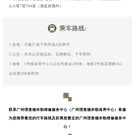
辽宁省朝阳市双塔区新华路理查德米勒售后服务中心（需提前预约）
心A塔7层704室（需提前预约）
辽宁省丹东市振兴区七经街理查德米勒售后服务中心（需提前预约）
辽宁省抚顺市新抚区东一路理查德米勒售后服务中心（需提前预约）
乘车路线:
辽宁省阜新市海州区解放大街理查德米勒售后服务中心（需提前预约）
辽宁省葫芦岛市连山区中央路理查德米勒售后服务中心（需提前预约）
1.自驾：万菱汇地下停车场A区即可
辽宁省锦州市古塔区中央大街理查德米勒售后服务中心（需提前预约）
辽宁省辽阳市白塔区新运大街理查德米勒售后服务中心（需提前预约）
2.公交：天河公交场总站、石牌桥站、下车即到
辽宁省盘锦市兴隆台区石油大街理查德米勒售后服务中心（需提前预约）
3.地铁：1号线体育中心A口出向南走200米，地铁3号线石牌桥A口
辽宁省铁岭市银州区南马路理查德米勒售后服务中心（需提前预约）
出往西200米即到
辽宁省营口市站前区市府路与渤海大街交叉口理查德米勒售后服务中心（需提前预约）
辽宁省沈阳市沈河区中街路137号亨得利名表维修授权店1楼理查德米勒售后服务中心（需提前预约）
辽宁省沈阳市沈河区中街路83号亨得利名表维修授权店1楼理查德米勒售后服务中心（需提前预约）
北京市朝阳区建国门外大街甲6号华熙国际中心D座11层1102室理查德米勒售后服务中心（需提前预约）
联系广州理查德米勒维修服务中心（广州理查德米勒保养中心）客服
北京市东城区东长安街1号王府井东方广场W3座6层602室理查德米勒售后服务中心（需提前预约）
为您推荐最优的行车路线及距离您最近的广州理查德米勒维修服务中
河北省保定市竞秀区朝阳北大街北国先天下理查德米勒售后服务中心（需提前预约）
心！
内蒙古自治区阿拉善盟市左旗土尔扈特大街理查德米勒售后服务中心（需提前预约）