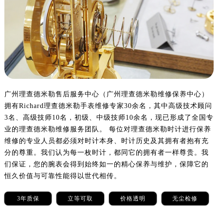
乌鲁木齐市天山区红山路26号时代广场（CCMALL）C座17层17-B（需提前预约）
温州市鹿城区锦绣路1067号置信广场10层1015室（需提前预约）
哈尔滨市道里区友谊西路600号富力中心T2座写字楼29层03室（需提前预约）
大连市中山区人民路15号国际金融大厦7层G室（需提前预约）
佛山市禅城区季华五路57号万科金融中心C座12层1205室（需提前预约）
东莞市东城街道鸿福东路1号民盈国贸中心T1写字楼9层907室（需提前预约）
无锡市梁溪区人民中路139号恒隆广场写字楼1座11层1104室（需提前预约）
广州理查德米勒售后服务中心（广州理查德米勒维修保养中心）
南通市崇川区工农路57号圆融广场写字楼16层1603室（需提前预约）
拥有Richard理查德米勒手表维修专家30余名，其中高级技术顾问
苏州市苏州工业园区星港街199号苏州中心办公楼C座22层08室（需提前预约）
3名、高级技师10名，初级、中级技师10余名，现已形成了全国专
武汉市江汉区解放大道686号世界贸易大厦38层09室（需提前预约）
业的理查德米勒维修服务团队。 每位对理查德米勒时计进行保养
南宁市青秀区金湖路59号地王大厦12楼1224室（需提前预约）
维修的专业人员都必须对时计本身、时计历史及其拥有者抱有充
分的尊重。我们认为每一枚时计，都同它的拥有者一样尊贵。我
合肥市蜀山区潜山路111号万象城华润大厦B座12楼03室（需提前预约）
们保证，您的腕表会得到始终如一的精心保养与维护，保障它的
泉州市丰泽区宝洲路729号浦西万达中心写字楼A座7楼709室（需提前预约）
恒久价值与可靠性能得以世代相传。
青岛市南区山东路6号华润大厦B座22层04室（需提前预约）
烟台市芝罘区胜利路139号万达金融中心A座907室（需提前预约）
3年质保
立等可取
价格透明
无尘检修
长春市朝阳区西安大路727号中银大厦A座(旺进大厦)18层09室（需提前预约）