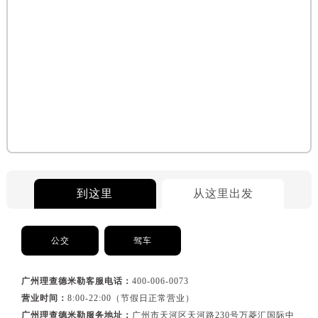
黑龙江省七台河市桃山区大同街理查德米勒售后服务中心（需提前预约）
黑龙江省齐齐哈尔市龙沙区龙华路理查德米勒售后服务中心（需提前预约）
黑龙江省双鸭山市尖山区新兴大街理查德米勒售后服务中心（需提前预约）
黑龙江省绥化市北林区新华街与康庄路交叉口理查德米勒售后服务中心（需提前预约）
黑龙江省伊春市伊美区通河路理查德米勒售后服务中心（需提前预约）
吉林省白城市洮北区明仁南街理查德米勒售后服务中心（需提前预约）
吉林省白山市浑江区浑江大街理查德米勒售后服务中心（需提前预约）
吉林省吉林市船营区河南街理查德米勒售后服务中心（需提前预约）
吉林省辽源市龙山区人民大街理查德米勒售后服务中心（需提前预约）
吉林省梅河口市新华街道梅河大街理查德米勒售后服务中心（需提前预约）
到这里
从这里出发
吉林省四平市铁东区紫气大路与南九经街交汇处理查德米勒售后服务中心（需提前预约）
吉林省松原市宁江区五环大街理查德米勒售后服务中心（需提前预约）
公交
驾车
吉林省通化市东昌区环通乡江南大街理查德米勒售后服务中心（需提前预约）
吉林省延边市延吉市解放路理查德米勒售后服务中心（需提前预约）
广州理查德米勒客服电话：
400-006-0073
辽宁省鞍山市铁东区站前街理查德米勒售后服务中心（需提前预约）
营业时间：
8:00-22:00（节假日正常营业）
辽宁省本溪市平山区胜利路理查德米勒售后服务中心（需提前预约）
广州理查德米勒服务地址：
广州市天河区天河路230号万菱汇国际中