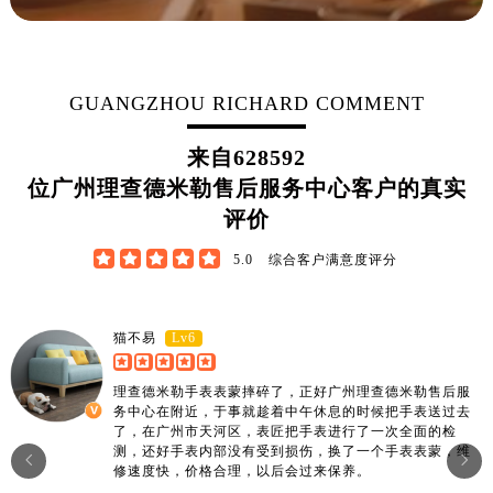
广东省湛江市赤坎区观海北路理查德米勒售后服务中心（需提前预约）
广东省肇庆市端州区信安大道与砚都大道交汇处理查德米勒售后服务中心（需提前预约）
广西壮族自治区百色市右江区中山二路理查德米勒售后服务中心（需提前预约）
GUANGZHOU RICHARD COMMENT
广西壮族自治区北海市海城区北京路理查德米勒售后服务中心（需提前预约）
广西壮族自治区崇左市江州区石景林街道友谊大道与丽川路交汇处理查德米勒售后服务中心（需提前预约）
来自
628592
广西壮族自治区防城港市港口区金花茶大道理查德米勒售后服务中心（需提前预约）
位广州理查德米勒售后服务中心客户的真实
广西壮族自治区贵港市港北区港城街道布山大道与仙衣路交叉口理查德米勒售后服务中心（需提前预约）
评价
广西壮族自治区桂林市秀峰区红岭路理查德米勒售后服务中心（需提前预约）
广西壮族自治区河池市金城江区金城江街道朝阳路理查德米勒售后服务中心（需提前预约）





5.0
综合客户满意度评分
广西壮族自治区贺州市八步区城东街道灵峰南路理查德米勒售后服务中心（需提前预约）
广西壮族自治区来宾市兴宾区桂中大道理查德米勒售后服务中心（需提前预约）
Lv6
猫不易
广西壮族自治区柳州市城中区中山中路理查德米勒售后服务中心（需提前预约）
广西壮族自治区钦州市钦南区金海湾东大街理查德米勒售后服务中心（需提前预约）
理查德米勒手表表蒙摔碎了，正好广州理查德米勒售后服
广西壮族自治区梧州市万秀区龙湖镇高旺路理查德米勒售后服务中心（需提前预约）
务中心在附近，于事就趁着中午休息的时候把手表送过去
了，在广州市天河区，表匠把手表进行了一次全面的检
广西壮族自治区玉林市玉州区金玉路理查德米勒售后服务中心（需提前预约）
测，还好手表内部没有受到损伤，换了一个手表表蒙，维


海南省儋州市儋州市那大镇兰洋北路理查德米勒售后服务中心（需提前预约）
修速度快，价格合理，以后会过来保养。