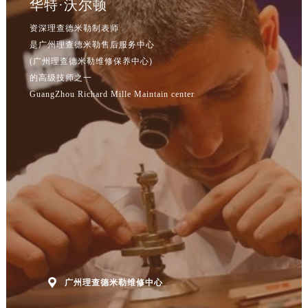
华特·沃尔顿
广东省潮州市潮安区新风路与潮汕路交汇处理查德米勒售后服务中心（需提前预约）
广东省广州市天河区天河路230号万菱汇国际中心A塔7层704室理查德米勒售后服务中心（需提前预约）
资深理查德米勒制表师
广东省广州市越秀区环市东路371-375号世界贸易中心大厦南塔15层1507室理查德米勒售后服务中心（需提前预约）
是广州理查德米勒售后服务中心
(广州理查德米勒维修保养中心)
广东省河源市源城区越王大道理查德米勒售后服务中心（需提前预约）
的高级技师之一
广东省惠州市惠城区江北文昌一路7号华贸大厦1座30层3005室理查德米勒售后服务中心（需提前预约）
GuangZhou Richard Mille Maintain center
广东省江门市蓬江区广场西路理查德米勒售后服务中心（需提前预约）
广东省揭阳市榕城进贤门步行街理查德米勒售后服务中心（需提前预约）
广东省茂名市电白区水东街道迎宾大道理查德米勒售后服务中心（需提前预约）
广东省梅州市梅江区金燕大道理查德米勒售后服务中心（需提前预约）
广东省清远市清城区湖西路理查德米勒售后服务中心（需提前预约）
广东省汕头市龙湖区长平路理查德米勒售后服务中心（需提前预约）
广东省汕尾市城区香洲街道园林社区翠园街理查德米勒售后服务中心（需提前预约）
广东省韶关市武江区芙蓉新区与老城中心交汇处理查德米勒售后服务中心（需提前预约）
广东省深圳市罗湖区深南东路5001号华润大厦17层1701室理查德米勒售后服务中心（需提前预约）
广东省阳江市江城区东风一路理查德米勒售后服务中心（需提前预约）

广州理查德米勒维修中心
广东省云浮市云城区金山路理查德米勒售后服务中心（需提前预约）