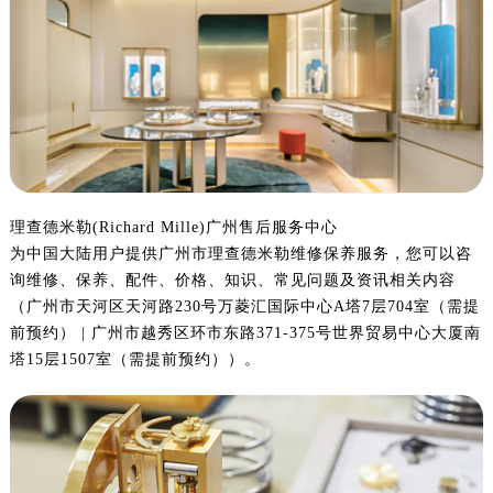
嘉兴市南湖区广益路705号嘉兴世界贸易中心写字楼A座13层1304室（需提前预约）
南昌市红谷滩新区红谷中大道998号绿地双子塔（中央广场）A1座办公楼14层07室（需提前预约）
济南市历下区经十路11111号华润中心写字楼（万象城）15层1508室（需提前预约）
广州市天河区天河路230号万菱汇国际中心写字楼A塔7层704室（需提前预约）
广州市越秀区环市东路371-375号世界贸易中心大厦南塔写字楼15层07室（需提前预约）
深圳市罗湖区深南东路5001号华润大厦写字楼17层1701室（需提前预约）
惠州市惠城区江北文昌一路7号华贸大厦写字楼1座30层05室（需提前预约）
厦门市思明区湖滨东路95号华润大厦写字楼B座11层1104室（需提前预约）
理查德米勒(Richard Mille)广州售后服务中心
为中国大陆用户提供广州市理查德米勒维修保养服务，您可以咨
福州市鼓楼区五四路128-1号恒力城写字楼15层03室（需提前预约）
询维修、保养、配件、价格、知识、常见问题及资讯相关内容
成都市锦江区人民东路6号SAC东原中心写字楼24层2406B室（需提前预约）
（广州市天河区天河路230号万菱汇国际中心A塔7层704室（需提
重庆市江北区观音桥步行街2号融恒时代广场写字楼9层902室（需提前预约）
前预约） | 广州市越秀区环市东路371-375号世界贸易中心大厦南
长沙市芙蓉区定王台街道建湘路393号世茂环球金融中心写字楼（芙蓉广场）10层13室（需提前预约）
塔15层1507室（需提前预约））。
郑州市二七区铭功路10号华润大厦写字楼29层2905室（需提前预约）
太原市迎泽区解放路15号亨得利名表服务中心（品牌授权店）3层整层（需提前预约）
沈阳市沈河区中街路137号亨得利名表服务中心（品牌授权店）1层整层（需提前预约）
沈阳市沈河区中街路83号亨得利名表服务中心（品牌授权店）1层整层（需提前预约）