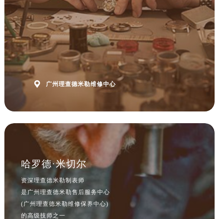
山东省德州市德城区东风中路理查德米勒售后服务中心（需提前预约）
山东省东营市东营区济南路理查德米勒售后服务中心（需提前预约）
山东省济南市历下区经十路11111号华润中心写字楼（万象城）15层1508室理查德米勒售后服务中心（需提前预约）
山东省济宁市任城区太白楼路理查德米勒售后服务中心（需提前预约）
山东省莱芜市文化南路8号银座商城名表维修一楼名表维修理查德米勒售后服务中心（需提前预约）
山东省临沂市兰山区解放路理查德米勒售后服务中心（需提前预约）

广州理查德米勒维修中心
山东省日照市东港区烟台路理查德米勒售后服务中心（需提前预约）
山东省泰安市泰山区财源街道泰山大街理查德米勒售后服务中心（需提前预约）
山东省威海市环翠区新威海路89号振华商厦一楼名表维修理查德米勒售后服务中心（需提前预约）
山东省潍坊市奎文区东风东街理查德米勒售后服务中心（需提前预约）
山东省枣庄市滕州市北辛路与善国路交叉口理查德米勒售后服务中心（需提前预约）
山东省淄博市张店区金晶大道理查德米勒售后服务中心（需提前预约）
哈罗德·米切尔
上海市黄浦区南京东路299号宏伊国际广场写字楼8层806室理查德米勒售后服务中心（需提前预约）
资深理查德米勒制表师
上海市徐汇区虹桥路3号港汇中心2座37层3705室理查德米勒售后服务中心（需提前预约）
是广州理查德米勒售后服务中心
浙江省杭州市上城区钱江路1366号华润大厦A座5层503-5室理查德米勒售后服务中心（需提前预约）
(广州理查德米勒维修保养中心)
浙江省湖州市吴兴区劳动路理查德米勒售后服务中心（需提前预约）
的高级技师之一