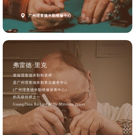
江苏省泰州市海陵区永定东路399号置地商务中心东塔（华润万象城）17层1706室理查德米勒售后服务中心（需提前预约）
江苏省徐州市鼓楼区淮海东路29号苏宁广场IFC国际金融中心35层3508室理查德米勒售后服务中心（需提前预约）

广州理查德米勒维修中心
江苏省盐城市盐都区世纪大道5号盐城金融城写字楼1号楼16层1604室理查德米勒售后服务中心（需提前预约）
江苏省扬州市邗江区国展路29号星耀天地写字楼1号楼18层1803室理查德米勒售后服务中心（需提前预约）
江苏省镇江市京口区中山东路理查德米勒售后服务中心（需提前预约）
江西省抚州市临川区赣东大道理查德米勒售后服务中心（需提前预约）
江西省赣州市章贡区文清路理查德米勒售后服务中心（需提前预约）
江西省吉安市吉州区井冈山大道理查德米勒售后服务中心（需提前预约）
弗雷德·里克
江西省景德镇市珠山区珠山中路理查德米勒售后服务中心（需提前预约）
资深理查德米勒制表师
江西省九江市浔阳区浔阳路理查德米勒售后服务中心（需提前预约）
是广州理查德米勒售后服务中心
江西省南昌市红谷滩新区红谷中大道998号绿地双子塔（中央广场）A1座办公楼14层1407室理查德米勒售后服务中心（需提前预约）
(广州理查德米勒维修保养中心)
江西省萍乡市安源区萍安北大道与康庄路交叉口理查德米勒售后服务中心（需提前预约）
的高级技师之一
江西省上饶市信州区滨江西路理查德米勒售后服务中心（需提前预约）
GuangZhou Richard Mille Maintain center
江西省新余市渝水区北湖西路理查德米勒售后服务中心（需提前预约）
江西省宜春市袁州区中山中路理查德米勒售后服务中心（需提前预约）
江西省鹰潭市月湖区胜利东路理查德米勒售后服务中心（需提前预约）