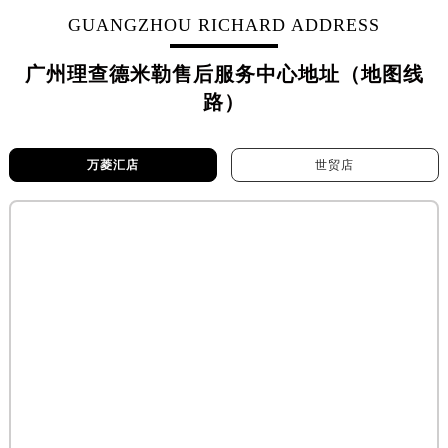
贵阳市南明区都司高架桥路33号亨特国际金融中心14楼14D（需提前预约）
GUANGZHOU RICHARD ADDRESS
昆明市盘龙区北京路928号同德昆明广场写字楼10层06室（需提前预约）
石家庄市长安区中山东路39号勒泰中心写字楼B座13层07室（需提前预约）
广州理查德米勒售后服务中心地址（地图线
西安市碑林区南关正街88号华侨城长安国际中心E座6楼10室（需提前预约）
路）
海口市龙华区金贸东路5号海口华润大厦B座17层1707室（需提前预约）
唐山市路南区新华东道100号万达广场写字楼A座10层1002室（需提前预约）
万菱汇店
世贸店
台州市椒江区东海大道1800号腾达中心东1幢20楼2002室（需提前预约）
内蒙古自治区呼和浩特市玉泉区大学西街70号华润万象城写字楼（鄂尔多斯大厦）23层2326室（需提前预约）
甘肃省兰州市七里河区西津西路16号兰州中心写字楼21层2102室（需提前预约）
重庆市解放碑渝中区民权路28号英利国际金融中心写字楼20层01室（需提前预约）
黑龙江省大庆市萨尔图区会战大街理查德米勒售后服务中心（需提前预约）
黑龙江省鹤岗市向阳区红军路理查德米勒售后服务中心（需提前预约）
黑龙江省黑河市爱辉区中央街理查德米勒售后服务中心（需提前预约）
黑龙江省鸡西市鸡冠区红军路理查德米勒售后服务中心（需提前预约）
黑龙江省佳木斯市向阳区长安路理查德米勒售后服务中心（需提前预约）
黑龙江省牡丹江市东安区太平路理查德米勒售后服务中心（需提前预约）