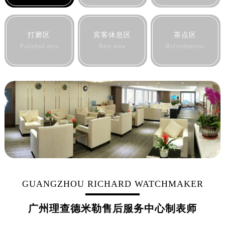
山西省忻州市忻府区和平东街与七一南路交叉口理查德米勒售后服务中心（需提前预约）
山西省阳泉市郊区平阳东街与新城大道交叉口理查德米勒售后服务中心（需提前预约）
山西省运城市盐湖区河东街理查德米勒售后服务中心（需提前预约）
打磨区
宾客休息区
茶点区
山西省长治市潞州区英雄中路理查德米勒售后服务中心（需提前预约）
Polished area
Rest area
Refreshments
山西省太原市迎泽区迎泽街道解放路15号亨得利名表维修授权店3楼理查德米勒售后服务中心（需提前预约）
天津市和平区赤峰道136号天津国际金融中心26层2603室理查德米勒售后服务中心（需提前预约）
安徽省安庆市迎江区人民路理查德米勒售后服务中心（需提前预约）
安徽省蚌埠市蚌山区淮河路理查德米勒售后服务中心（需提前预约）
安徽省亳州市谯城区魏武大道理查德米勒售后服务中心（需提前预约）
安徽省池州市贵池区长江路理查德米勒售后服务中心（需提前预约）
安徽省滁州市琅琊区南谯北路理查德米勒售后服务中心（需提前预约）
安徽省阜阳市颍州区颍州北路理查德米勒售后服务中心（需提前预约）
安徽省淮北市相山区淮海路理查德米勒售后服务中心（需提前预约）
GUANGZHOU RICHARD WATCHMAKER
安徽省淮南市田家庵区国庆中路理查德米勒售后服务中心（需提前预约）
安徽省黄山市屯溪区黄山西路理查德米勒售后服务中心（需提前预约）
广州理查德米勒售后服务中心制表师
安徽省六安市金安区解放中路理查德米勒售后服务中心（需提前预约）