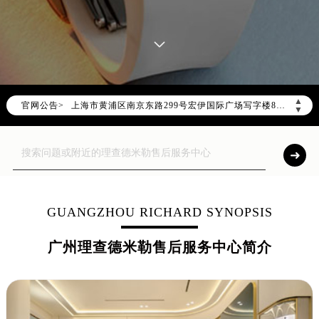
2026年7月理查德米勒售后服务中心最新网点地址：
北京市东城区东长安街1号东方广场写字楼W3座6层602室（需提前预约）
北京市朝阳区建国门外大街甲6号华熙国际中心写字楼D座11层1102室（需提前预约）
天津市和平区赤峰道136号天津国际金融中心写字楼26层2603室（需提前预约）
上海市徐汇区虹桥路3号港汇中心写字楼2座37层3705室（需提前预约）
▲
官网公告>
上海市黄浦区南京东路299号宏伊国际广场写字楼8层806室（需提前预约）
▼
南京市秦淮区中山南路1号（新街口）南京中心写字楼22层C1-1室（需提前预约）
常州市新北区龙锦路1590号现代传媒中心写字楼5号楼10层1008室（需提前预约）
徐州市鼓楼区淮海东路29号苏宁广场IFC国际金融中心写字楼35层3508室（需提前预约）
扬州市邗江区国展路29号星耀天地写字楼1号楼18层1803室（需提前预约）
盐城市盐都区世纪大道5号盐城金融城写字楼1号楼16层1604室（需提前预约）
GUANGZHOU RICHARD SYNOPSIS
泰州市海陵区永定东路399号置地商务中心东塔写字楼（华润万象城）17层1706室（需提前预约）
广州理查德米勒售后服务中心简介
宁波市江北区大闸南路500号来福士广场办公楼20层2009室（需提前预约）
杭州市上城区钱江路1366号华润大厦写字楼A座5层503-5室（需提前预约）
金华市金东区东市南街777号金华万达广场写字楼4号楼22层2209室（需提前预约）
绍兴市越城区胜利东路379号世茂天际中心写字楼8层805室（需提前预约）