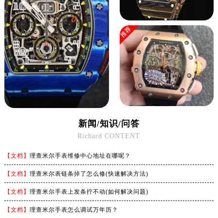
河南省洛阳市西工区中州中路与解放路交叉口理查德米勒售后服务中心（需提前预约）
河南省漯河市源汇区交通路理查德米勒售后服务中心（需提前预约）
推荐
河南省南阳市宛城区范蠡东路与南都路交叉口理查德米勒售后服务中心（需提前预约）
河南省平顶山市卫东区建设路理查德米勒售后服务中心（需提前预约）
河南省濮阳市大华龙区开州路绿城路交叉口理查德米勒售后服务中心（需提前预约）
河南省三门峡市湖滨区和平路理查德米勒售后服务中心（需提前预约）
河南省商丘市梁园区神火大道理查德米勒售后服务中心（需提前预约）
河南省新乡市红旗区人民路理查德米勒售后服务中心（需提前预约）
河南省信阳市浉河区东方红大道理查德米勒售后服务中心（需提前预约）
新闻/知识/问答
河南省许昌市魏都区建安大道与八龙路交叉口理查德米勒售后服务中心（需提前预约）
Richard CONTENT
河南省郑州市二七区民主路10号华润大厦29层2905室理查德米勒售后服务中心（需提前预约）
河南省周口市川汇区七一路理查德米勒售后服务中心（需提前预约）
【文档】
理查米尔手表维修中心地址在哪呢？
河南省驻马店市驿城区乐山大道与置地大道交叉口理查德米勒售后服务中心（需提前预约）
【文档】
理查米尔表链条掉了怎么修(快速解决方法)
湖北省鄂州市鄂城区文星大道理查德米勒售后服务中心（需提前预约）
【文档】
理查米尔手表上发条拧不动(如何解决问题)
湖北省黄冈市黄州区赤壁大道理查德米勒售后服务中心（需提前预约）
湖北省黄石市黄石港区武汉路理查德米勒售后服务中心（需提前预约）
【文档】
理查米尔手表怎么调试万年历？