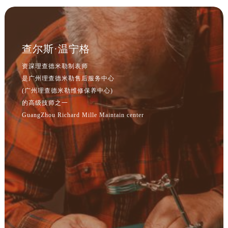
安徽省马鞍山市雨山区湖南西路理查德米勒售后服务中心（需提前预约）
安徽省宿州市埇桥区人民中路理查德米勒售后服务中心（需提前预约）
安徽省铜陵市铜官区石城大道理查德米勒售后服务中心（需提前预约）
安徽省芜湖市镜湖区中山路步行街理查德米勒售后服务中心（需提前预约）
查尔斯·温宁格
安徽省宣城市宣州区叠嶂西路理查德米勒售后服务中心（需提前预约）
资深理查德米勒制表师
福建省龙岩市新罗区九一南路理查德米勒售后服务中心（需提前预约）
是广州理查德米勒售后服务中心
福建省南平市建阳区人民西路理查德米勒售后服务中心（需提前预约）
(广州理查德米勒维修保养中心)
的高级技师之一
福建省宁德市蕉城区天湖东路理查德米勒售后服务中心（需提前预约）
GuangZhou Richard Mille Maintain center
福建省莆田市城厢区霞林街道荔华东大道理查德米勒售后服务中心（需提前预约）
福建省三明市三元区东乾二路理查德米勒售后服务中心（需提前预约）
福建省漳州市龙文区步港路理查德米勒售后服务中心（需提前预约）
江苏省常州市新北区龙锦路1590号现代传媒中心5号楼10层1008室理查德米勒售后服务中心（需提前预约）
江苏省淮安市清江浦区淮海北路理查德米勒售后服务中心（需提前预约）
江苏省连云港市海州区通灌北路理查德米勒售后服务中心（需提前预约）
江苏省南京市秦淮区中山南路1号南京中心22层22-C1-C3室理查德米勒售后服务中心（需提前预约）
江苏省宿迁市宿城区西湖路理查德米勒售后服务中心（需提前预约）