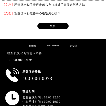
湖北省荆门市东宝中天街步行街理查德米勒售后服务中心（需提前预约）
【文档】
理查德米勒手表停走怎么办（机械手表停走解决方法）
湖北省荆州市荆州区荆中路理查德米勒售后服务中心（需提前预约）
【文档】
理查德米勒维修中心电话怎么找？
湖北省十堰市茅箭区人民北路理查德米勒售后服务中心（需提前预约）
湖北省随州市曾都区青年路理查德米勒售后服务中心（需提前预约）
更多
湖北省咸宁市咸安区长安大道理查德米勒售后服务中心（需提前预约）
湖北省襄阳市樊城区长虹路与人民路交叉口理查德米勒售后服务中心（需提前预约）
湖北省孝感市孝南区复兴大道理查德米勒售后服务中心（需提前预约）
湖北省宜昌市西陵区夷陵大道与港窑路理查德米勒售后服务中心（需提前预约）
理查米尔,亿万富翁入场券
湖南省常德市武陵区人民路理查德米勒售后服务中心（需提前预约）
"Billionaire tickets.”
湖南省郴州市北湖区国庆北路理查德米勒售后服务中心（需提前预约）
湖南省衡阳市雁峰区解放路理查德米勒售后服务中心（需提前预约）
总部服务热线
湖南省怀化市鹤城区迎丰中路理查德米勒售后服务中心（需提前预约）
400-006-0073
湖南省娄底市娄星区长青街理查德米勒售后服务中心（需提前预约）
湖南省邵阳市双清区东风路理查德米勒售后服务中心（需提前预约）
营业时间
湖南省湘潭市雨湖区莲城大道理查德米勒售后服务中心（需提前预约）
客服在线时间：08:00-22:00
湖南省益阳市赫山区桃花仑路理查德米勒售后服务中心（需提前预约）
中心营业时间：09:00-19:30