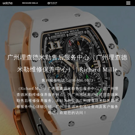

广州理查德米勒售后服务中心（广州理查德
米勒维修保养中心） | Richard Mille
客户服务电话：400-006-0073
（Richard Mille）广州理查德米勒售后服务中心，是广州理
查德米勒维修保养服务网点，为广州地区用户提供理查德米
勒售后维修保养服务。本站为您提供广州理查德米勒售后维
修服务中心详细介绍、广州理查德米勒地址查询及客户服务
2026年7月理查德米勒中国区售后服务网络优化升级公告
电话，欢迎您的访问！
2026年7月理查德米勒全国官方售后客户服务热线：400-006-0073
理查德米勒官方全国统一服务热线400-006-0073，服务覆盖中国大陆、香港、澳门、台湾全部区域（非大陆需加拨“+86”）